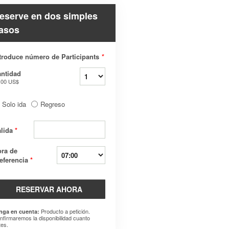
eserve en dos simples
asos
troduce número de Participants
*
ntidad
.00 US$
Solo ida
Regreso
alida
*
ra de
eferencia
*
RESERVAR AHORA
Producto a petición.
nga en cuenta:
nfirmaremos la disponibilidad cuanto
tes.