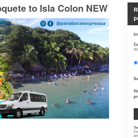
oquete to Isla Colon NEW
R
p
In
Ca
30
S
Ho
pr
Te
Co
an